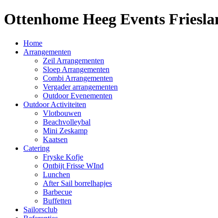
Ottenhome Heeg Events Friesla
Home
Arrangementen
Zeil Arrangementen
Sloep Arrangementen
Combi Arrangementen
Vergader arrangementen
Outdoor Evenementen
Outdoor Activiteiten
Vlotbouwen
Beachvolleybal
Mini Zeskamp
Kaatsen
Catering
Fryske Kofje
Ontbijt Frisse WInd
Lunchen
After Sail borrelhapjes
Barbecue
Buffetten
Sailorsclub