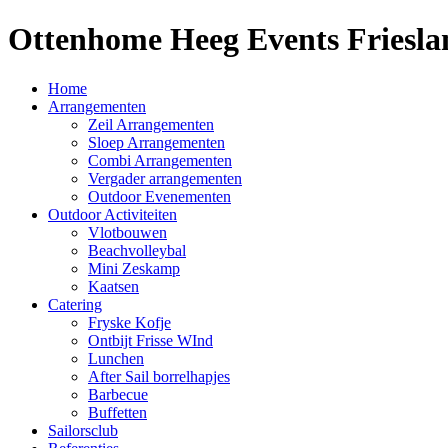
Ottenhome Heeg Events Friesla
Home
Arrangementen
Zeil Arrangementen
Sloep Arrangementen
Combi Arrangementen
Vergader arrangementen
Outdoor Evenementen
Outdoor Activiteiten
Vlotbouwen
Beachvolleybal
Mini Zeskamp
Kaatsen
Catering
Fryske Kofje
Ontbijt Frisse WInd
Lunchen
After Sail borrelhapjes
Barbecue
Buffetten
Sailorsclub