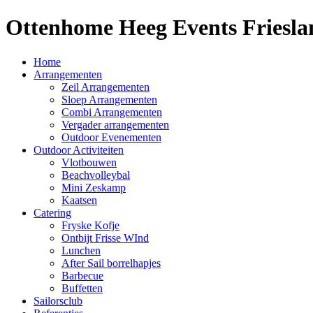
Ottenhome Heeg Events Friesla
Home
Arrangementen
Zeil Arrangementen
Sloep Arrangementen
Combi Arrangementen
Vergader arrangementen
Outdoor Evenementen
Outdoor Activiteiten
Vlotbouwen
Beachvolleybal
Mini Zeskamp
Kaatsen
Catering
Fryske Kofje
Ontbijt Frisse WInd
Lunchen
After Sail borrelhapjes
Barbecue
Buffetten
Sailorsclub