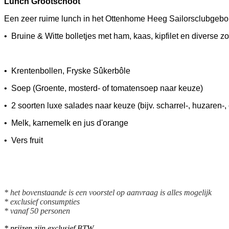
Lunch Grootschoot € 14,9
Een zeer ruime lunch in het Ottenhome Heeg Sailorsclubgebo
• Bruine & Witte bolletjes met ham, kaas, kipfilet en diverse 
• Krentenbollen, Fryske Sûkerbôle
• Soep (Groente, mosterd- of tomatensoep naar keuze)
• 2 soorten luxe salades naar keuze (bijv. scharrel-, huzaren-, 
• Melk, karnemelk en jus d'orange
• Vers fruit
* het bovenstaande is een voorstel op aanvraag is alles mogelijk
* exclusief consumpties
* vanaf 50 personen
* prijzen zijn exclusief BTW