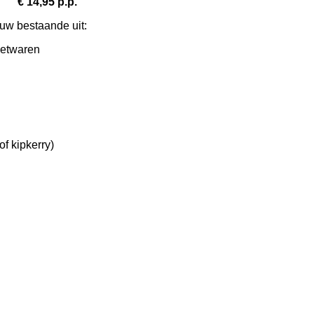
5 p.p.
uw bestaande uit:
zoetwaren
of kipkerry)